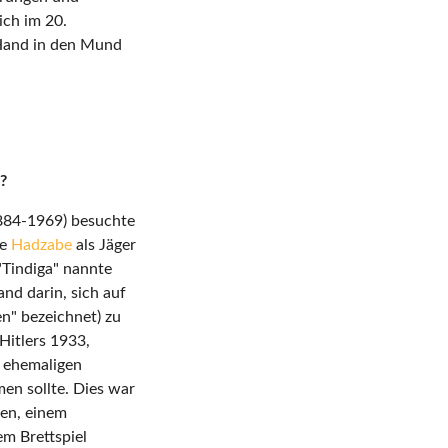
ich im 20.
 Hand in den Mund
?
884-1969) besuchte
ie
Hadzabe
als Jäger
"Tindiga" nannte
and darin, sich auf
n" bezeichnet) zu
Hitlers 1933,
e ehemaligen
men sollte. Dies war
nen, einem
em Brettspiel