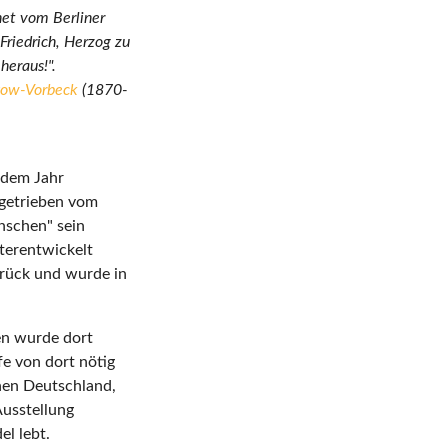
net vom Berliner
Friedrich, Herzog zu
eraus!".
ttow-Vorbeck
(1870-
 dem Jahr
ngetrieben vom
nschen" sein
iterentwickelt
urück und wurde in
fen wurde dort
fe von dort nötig
chen Deutschland,
Ausstellung
l lebt.