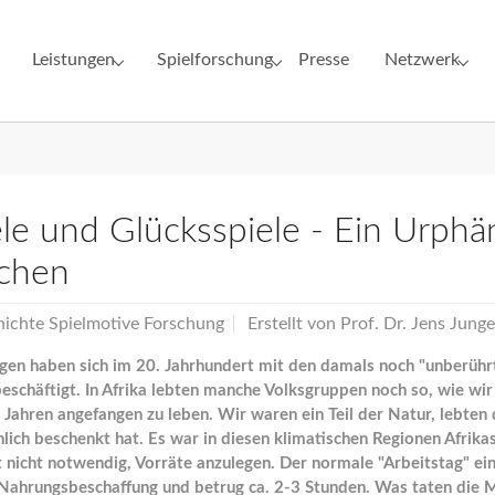
Leistungen
Spielforschung
Presse
Netzwerk
for "Institut"
Submenu for "Leistungen"
Submenu for "Spielforschung"
Submenu for 
le und Glücksspiele - Ein Urph
chen
ichte Spielmotive Forschung
Erstellt von
Prof. Dr. Jens Junge
en haben sich im 20. Jahrhundert mit den damals noch "unberühr
eschäftigt. In Afrika lebten manche Volksgruppen noch so, wie w
Jahren angefangen zu leben. Wir waren ein Teil der Natur, lebten
hlich beschenkt hat. Es war in diesen klimatischen Regionen Afrika
t nicht notwendig, Vorräte anzulegen. Der normale "Arbeitstag" e
he Nahrungsbeschaffung und betrug ca. 2-3 Stunden. Was taten die