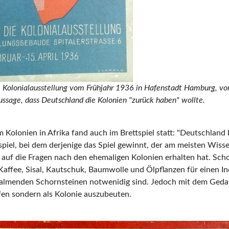
he Kolonialausstellung vom Frühjahr 1936 in Hafenstadt Hamburg, vo
aussage, dass Deutschland die Kolonien "zurück haben" wollte.
 Kolonien in Afrika fand auch im Brettspiel statt: "Deutschland 
spiel, bei dem derjenige das Spiel gewinnt, der am meisten Wis
auf die Fragen nach den ehemaligen Kolonien erhalten hat. Scho
 Kaffee, Sisal, Kautschuk, Baumwolle und Ölpflanzen für einen I
almenden Schornsteinen notwenidig sind. Jedoch mit dem Gedan
fen sondern als Kolonie auszubeuten.