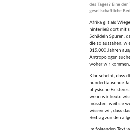
des Tages? Eine der 
gesellschaftliche Be
Afrika gilt als Wie
hinterließ dort mit
Schädeln Spuren, d
die so aussahen, wi
315.000 Jahren aus
Antropologen suchen
woher wir kommen, 
Klar scheint, dass 
hunderttausende Jahr
physische Existenz
wenn wir heute wiss
müssten, weil sie wo
wissen wir, dass das
Beitrag zun den all
Im folgenden Text w