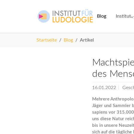
Skip to main navigation
Zum Hauptinhalt springen
Skip to page footer
Blog
Institut
Submenu 
Sie sind hier:
Startseite
Blog
Artikel
Machtspie
des Mens
16.01.2022
Gesch
Mehrere Anthropolog
Jäger und Sammler b
sapiens vor 315.000 
uns diese Natur reic
bis in unsere Neuzei
sich auf die täglic