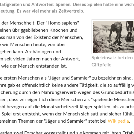
Tätigkeiten und Antworten: Spielen. Dieses Spielen hatte eine wicht
deutung. Es war viel mehr als Zeitvertreib.
ge der Menschheit. Der "Homo sapiens"
 seinen übriggebliebenen Knochen und
ass man von der Existenz der Menschen,
e wir Menschen heute, von über
gehen kann. Archäologen und
Spieleinsatz bei de
 seit vielen Jahren nach der Antwort,
Giftpfeile
wie der Mensch entstanden ist.
die ersten Menschen als "Jäger und Sammler" zu bezeichnen sind.
e gab es offensichtlich keine andere Tätigkeit, die so auffällig w
sicherung durch den Nahrungserwerb wegen des Grundbedürfnis
en, dass wir eigentlich diese Menschen als "spielende Mensche
hl bezogen auf die Monatsarbeitszeit länger spielten, als zu arb
 Spiel erst entsteht, wenn der Mensch sich satt und sicher fühlt.
gemeinen Themen der "Jäger und Sammler" steht bei
Wikipedia
.
erden zwei Forscher vorgestellt und sie kommen mit ihren Erfa