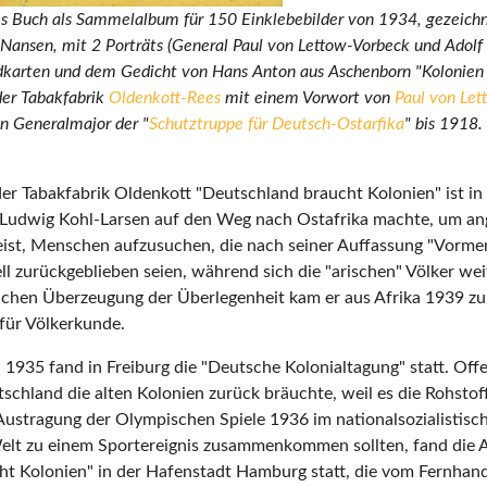
hes Buch als Sammelalbum für 150 Einklebebilder von 1934, gezeich
 Nansen, mit 2 Porträts (General Paul von Lettow-Vorbeck und Adolf 
karten und dem Gedicht von Hans Anton aus Aschenborn "Kolonien h
er Tabakfabrik
Oldenkott-Rees
mit einem Vorwort von
Paul von Le
n Generalmajor der "
Schutztruppe für Deutsch-Ostarfika
" bis 1918.
r Tabakfabrik Oldenkott "Deutschland braucht Kolonien" ist in
ch Ludwig Kohl-Larsen auf den Weg nach Ostafrika machte, um a
eist, Menschen aufzusuchen, die nach seiner Auffassung "Vorme
ell zurückgeblieben seien, während sich die "arischen" Völker we
olchen Überzeugung der Überlegenheit kam er aus Afrika 1939 z
für Völkerkunde.
i 1935 fand in Freiburg die "Deutsche Kolonialtagung" statt. Of
tschland die alten Kolonien zurück bräuchte, weil es die Rohstof
 Austragung der Olympischen Spiele 1936 im nationalsozialistis
elt zu einem Sportereignis zusammenkommen sollten, fand die 
t Kolonien" in der Hafenstadt Hamburg statt, die vom Fernhande