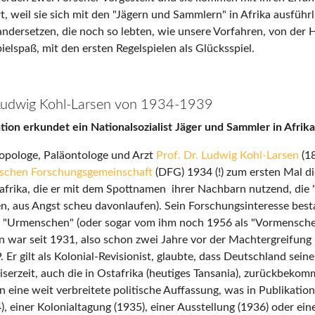
, weil sie sich mit den "Jägern und Sammlern" in Afrika ausführl
ndersetzen, die noch so lebten, wie unsere Vorfahren, von der
ielspaß, mit den ersten Regelspielen als Glücksspiel.
 Ludwig Kohl-Larsen von 1934-1939
ion erkundet ein Nationalsozialist Jäger und Sammler in Afrika
opologe, Paläontologe und Arzt
Prof. Dr. Ludwig Kohl-Larsen
(1
schen Forschungsgemeinschaft
(DFG) 1934 (!) zum ersten Mal d
frika, die er mit dem Spottnamen ihrer Nachbarn nutzend, die 
fen, aus Angst scheu davonlaufen). Sein Forschungsinteresse best
 "Urmenschen" (oder sogar vom ihm noch 1956 als "Vormensche
 war seit 1931, also schon zwei Jahre vor der Machtergreifung 
Er gilt als Kolonial-Revisionist, glaubte, dass Deutschland sein
iserzeit, auch die in Ostafrika (heutiges Tansania), zurückbekom
n eine weit verbreitete politische Auffassung, was in Publikatio
 einer Kolonialtagung (1935), einer Ausstellung (1936) oder ein