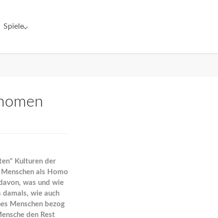
Spiele
"Netzwerk"
Submenu for "Spiele"
änomen
ten" Kulturen der
ir Menschen als Homo
 davon, was und wie
s damals, wie auch
ines Menschen bezog
 Mensche den Rest