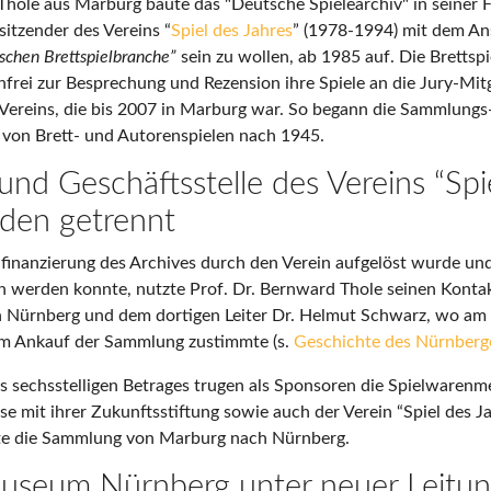
Thole aus Marburg baute das "Deutsche Spielearchiv" in seiner F
itzender des Vereins “
Spiel des Jahres
” (1978-1994) mit dem An
schen Brettspielbranche”
sein zu wollen, ab 1985 auf. Die Brettspi
frei zur Besprechung und Rezension ihre Spiele an die Jury-Mitg
 Vereins, die bis 2007 in Marburg war. So begann die Sammlungs
 von Brett- und Autorenspielen nach 1945.
nd Geschäftsstelle des Vereins “Spi
rden getrennt
inanzierung des Archives durch den Verein aufgelöst wurde un
en werden konnte, nutzte Prof. Dr. Bernward Thole seinen Konta
 Nürnberg und dem dortigen Leiter Dr. Helmut Schwarz, wo am 
m Ankauf der Sammlung zustimmte (s.
Geschichte des Nürnberg
s sechsstelligen Betrages trugen als Sponsoren die Spielwarenm
 mit ihrer Zukunftsstiftung sowie auch der Verein “Spiel des Jah
te die Sammlung von Marburg nach Nürnberg.
useum Nürnberg unter neuer Leitu