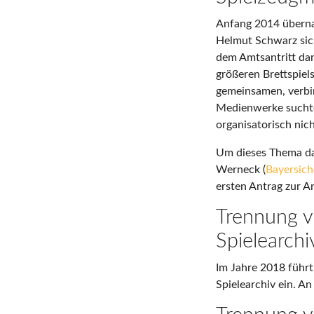
Anfang 2014 überna
Helmut Schwarz sich
dem Amtsantritt dan
größeren Brettspie
gemeinsamen, verbin
Medienwerke suchten
organisatorisch nic
Um dieses Thema dan
Werneck (
Bayersich
ersten Antrag zur A
Trennung 
Spielearchi
Im Jahre 2018 führ
Spielearchiv ein. An