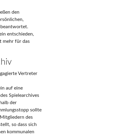
ießen den
rsönlichen,
nbeantwortet.
ein entschieden,
t mehr für das
chiv
gagierte Vertreter
in auf eine
es Spielearchives
halb der
mmlungsstopp sollte
Mitgliedern des
ellt, so dass sich
ichen kommunalen