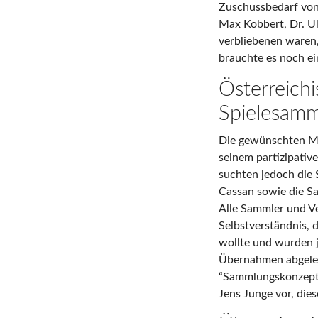
Zuschussbedarf von 
Max Kobbert, Dr. Ulr
verbliebenen waren,
brauchte es noch ei
Österreich
Spielesam
Die gewünschten Mi
seinem partizipativ
suchten jedoch die
Cassan sowie die S
Alle Sammler und V
Selbstverständnis, 
wollte und wurden je
Übernahmen abgelehn
“Sammlungskonzept”
Jens Junge vor, die