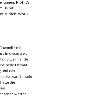
llungen. Prof. Dr.
m Beirat
amt zurück. Wozu
 Chemnitz mit
t in dieser Zeit
d und Dagmar de
ine neue Heimat.
g und das
ttspielbranche sein
hatte die
eues
Menschen werfen