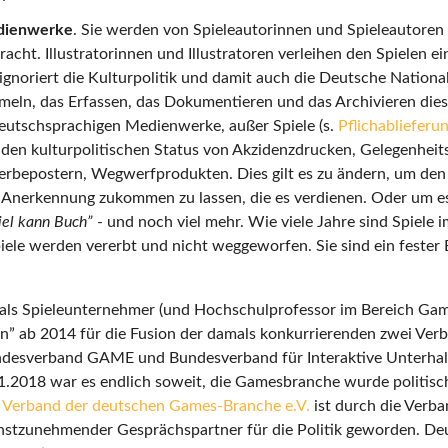
ienwerke
. Sie werden von Spieleautorinnen und Spieleautoren 
acht. Illustratorinnen und Illustratoren verleihen den Spielen ei
ignoriert die Kulturpolitik und damit auch die Deutsche Nationa
meln, das Erfassen, das Dokumentieren und das Archivieren dies
eutschsprachigen Medienwerke, außer Spiele (s.
Pflichabliefer
 den kulturpolitischen Status von Akzidenzdrucken, Gelegenheit
rbepostern, Wegwerfprodukten. Dies gilt es zu ändern, um den
 Anerkennung zukommen zu lassen, die es verdienen. Oder um e
iel kann Buch”
- und noch viel mehr. Wie viele Jahre sind Spiele i
piele werden vererbt und nicht weggeworfen. Sie sind ein fester 
h als Spieleunternehmer (und Hochschulprofessor im Bereich G
en” ab 2014 für die Fusion der damals konkurrierenden zwei Ver
Bundesverband GAME und Bundesverband für Interaktive Unterhal
1.2018 war es endlich soweit, die Gamesbranche wurde politisc
 Verband der deutschen Games-Branche e.V.
ist durch die Verba
rnstzunehmender Gesprächspartner für die Politik geworden. Deu