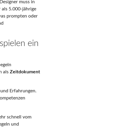
esigner muss in
 als 5.000-jährige
twas prompten oder
nd
pielen ein
egeln
n als
Zeitdokument
und Erfahrungen.
 Kompetenzen
sehr schnell vom
egeln und