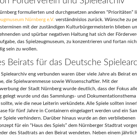
on Förderverein und Spielearchiv
ürnberg formulierten und durchgesetzen anderen “Prioritäten” l
zeugmuseum Nürnberg e.V.
verständnislos zurück. Wünsche zu pe
sterminen mit der zuständigen Kulturbürgermeisterin blieben u
ehnenden und spürbar negativen Haltung hat sich der Förderver
aufgabe, das Spielzeugmuseum, zu konzentrieren und fortan nich
ig sein zu wollen.
es Beirats für das Deutsche Spielear
pielearchiv eng verbunden waren über viele Jahre als Beirat en
he, die Spielwarenmesse sowie Wissenschaftler. Mit der
erbung der Stadt Nürnberg wurde deutlich, dass der Fokus alle
g gelegt wurde und das Sammlungs- und Dokumentationsthema d
llte, wie die neue Leiterin verkündete. Alle Spiele sollten inner
se für fünf Jahre in Containern eingelagert werden und ein Sa
 Spiele verhindern. Darüber hinaus wurde an den verbliebenen 
onzept für ein “Haus des Spiels” dem Nürnberger Stadtrat vorgest
eder des Stadtrats an den Beirat wendeten. Neben einem jährl