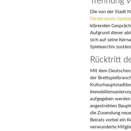
Trennung v
Die von der Stadt N
Förderverein Spiel
klärenden Gespräch
Aufgrund dieser abl
sich auf seine Kern
Spielearchiv zuständ
Rücktritt d
Mit dem Deutschen S
der Brettspielbranc
Kulturhauptstadtbew
Immobiliensanierun
aufgegeben werden so
angestrebten Baupha
die Zusendung neuer
Beirats vorbei ein K
verwunderte Mitgli