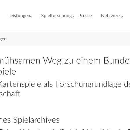
Leistungen
Spielforschung
Presse
Netzwerk
for "Institut"
Submenu for "Leistungen"
Submenu for "Spielforschung"
Submenu for 
gen
mühsamen Weg zu einem Bundes
piele
Kartenspiele als Forschungrundlage d
schaft
nes Spielarchives