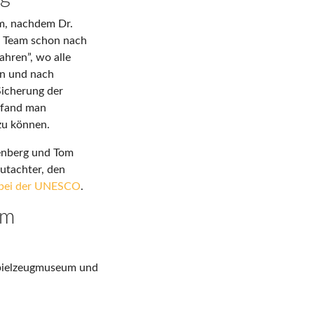
m, nachdem Dr.
em Team schon nach
hren”, wo alle
en und nach
Sicherung der
h fand man
zu können.
kenberg und Tom
Gutachter, den
e bei der UNESCO
.
em
Spielzeugmuseum und