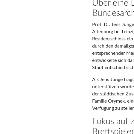
Über eine 
Bundesarchi
Prof. Dr. Jens Junge 
Altenburg bei Leip
Residenzschloss ein
durch den damalige
entsprechender Mast
entwickelte sich da
Stadt entschied si
Als Jens Junge frag
unterstützen würde
der städtischen Zus
Familie Orymek, ein
Verfügung zu stelle
Fokus auf 
Brettspiele