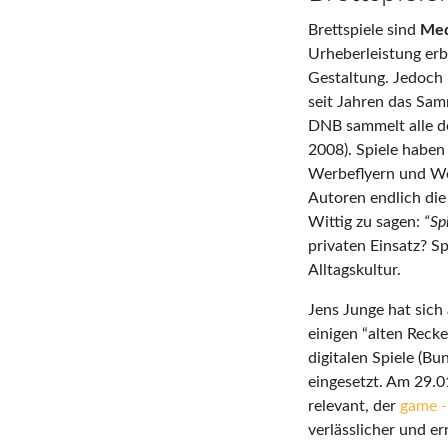
Brettspiele sind
Med
Urheberleistung erbr
Gestaltung. Jedoch 
seit Jahren das Sam
DNB sammelt alle d
2008). Spiele haben
Werbeflyern und We
Autoren endlich die
Wittig zu sagen:
“Sp
privaten Einsatz? S
Alltagskultur.
Jens Junge hat sic
einigen “alten Reck
digitalen Spiele (
eingesetzt. Am 29.0
relevant, der
game -
verlässlicher und e