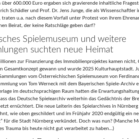
über 600.000 Euro ergaben sich gravierende inhaltliche Frageste
ich Schädler und Prof. Dr. Jens Junge, die als Wissenschaftler i
 traten u.a. nach diesem Vorfall unter Protest von ihrem Ehren
nen Beirat, der keine Ratschläge geben darf?
isches Spielemuseum und weitere
mlungen suchten neue Heimat
llionen zur Finanzierung des Immobilienprojektes kamen nicht,
en Gesamtkonzept gewann und wurde 2025 Kulturhauptstadt. Jus
 Sammlungen vom Österreichischen Spielemuseum von Ferdinan
ammlung von Tom Werneck mit dem Bayerischen Spiele-Archiv e
erlage im deutschsprachigen Raum hatten die Erwartungshaltun
dass das Deutsche Spielearchiv weiterhin das Gedächtnis der Bre
tzt ernüchtert. Die neue Leiterin des Spielarchives in Nürnberg 
t, wie oben geschildert und im Frühjahr 2020 endgültig ein n
 für die Stadt Nürnberg verkündet. Doch was nun? (Manche 
ses Trauma bis heute nicht gut verarbeitet zu haben…)