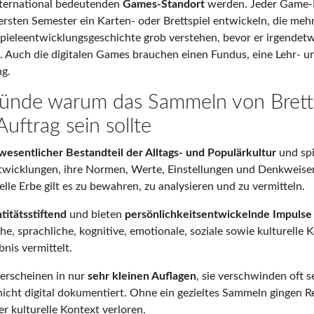
nternational bedeutenden
Games-Standort
werden. Jeder Game-D
rsten Semester ein Karten- oder Brettspiel entwickeln, die mehr
pieleentwicklungsgeschichte grob verstehen, bevor er irgende
 Auch die digitalen Games brauchen einen Fundus, eine Lehr- u
g.
ünde warum das Sammeln von Bretts
Auftrag sein sollte
wesentlicher Bestandteil der Alltags- und Populärkultur
und spi
ntwicklungen, ihre Normen, Werte, Einstellungen und Denkweise
elle Erbe gilt es zu bewahren, zu analysieren und zu vermitteln.
titätsstiftend
und bieten
persönlichkeitsentwickelnde Impulse
he, sprachliche, kognitive, emotionale, soziale sowie kulturelle
nis vermittelt.
erscheinen in nur
sehr kleinen Auflagen
, sie verschwinden oft 
cht digital dokumentiert. Ohne ein gezieltes Sammeln gingen R
r kulturelle Kontext verloren.