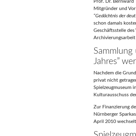
Prof. Dr. Bernward 
Mitgründer und Vors
“Gedächtnis der deut
schon damals kosten
Geschäftsstelle des
Archivierungsarbeit
Sammlung u
Jahres” we
Nachdem die Grundf
privat nicht getrag
Spielzeugmuseum in
Kulturausschuss de
Zur Finanzierung de
Nürnberger Sparkasse
April 2010 wechsel
Spielzeugm