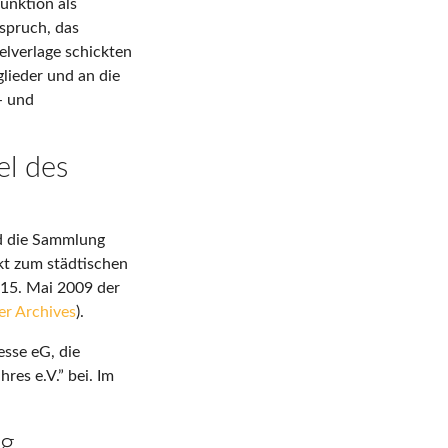
unktion als
spruch, das
elverlage schickten
lieder und an die
- und
el des
d die Sammlung
kt zum städtischen
15. Mai 2009 der
er Archives
).
esse eG, die
res e.V.” bei. Im
ng