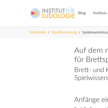
Skip to main navigation
Zum Hauptinhalt springen
Skip to page footer
Blog
Institut
Submenu 
Sie sind hier:
Startseite
Spielforschung
Spielesammlun
Auf dem 
für Bretts
Brett- und 
Spielwissen
Anfänge ei