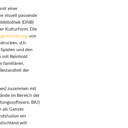
mit einer
ne visuell passende
lbibliothek (DNB)
er Kulturform. Die
ungsverordnung
von
sdrucken, d.h.
 Spielen und den
s mit Reinhold
m familiären,
Bestandteil der
ames) zusammen mit
bände im Bereich der
tungssoftware, BIU)
h als Ganzes
ndsfusion ein
tschland will