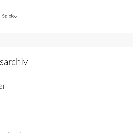
Spiele
"Netzwerk"
Submenu for "Spiele"
archiv
er