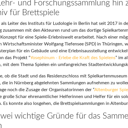
Lehr- und Forschungssammlung hin
v für Brettspiele
als Leiter des Instituts für Ludologie in Berlin hat seit 2017 in d
zig zusammen mit den Akteuren rund um das dortige Spielkarte
 Konzept für eine Spiele-Erlebniswelt erarbeitet. Nach einer mö
n Wirtschaftsminister Wolfgang Tiefensee (SPD) in Thüringen, 
erplan für ein Gebäude und eine Erlebnisausstellung entwickel
nn das Projekt “
Yosephinum - Erlebe die Kraft des Spielens
” im a
ch, mit dem Thema Spielen ein umfangreiches Stadtentwicklungs
te, ob die Stadt und das Residenzschloss mit Spielkartenmuseum
, die in Nürnberg abgelehnten Sammlungen aufnehmen zu wolle
age noch die Zusage der Organisatorinnen der “
Altenburger Spie
e große Schar ehrenamtlicher Helferinnen und Helfer für ein sol
n. Es konnte also losgehen, die Brettspielsammlungen in Altenbur
zwei wichtige Gründe für das Samme
n