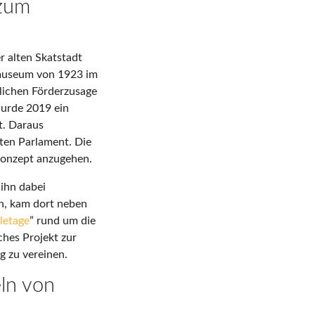
 zum
er alten Skatstadt
nmuseum von 1923 im
glichen Förderzusage
wurde 2019 ein
t. Daraus
lten Parlament. Die
konzept anzugehen.
 ihn dabei
n, kam dort neben
letage
” rund um die
ches Projekt zur
g zu vereinen.
ln von