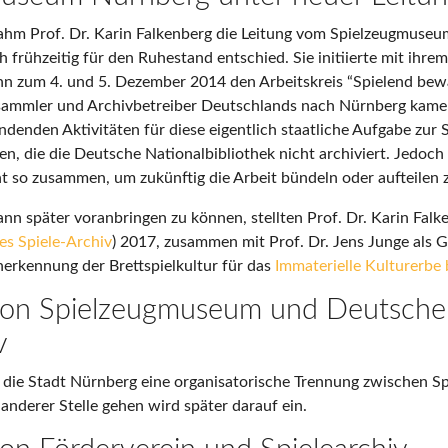
hm Prof. Dr. Karin Falkenberg die Leitung vom Spielzeugmuseu
 frühzeitig für den Ruhestand entschied. Sie initiierte mit ihr
n zum 4. und 5. Dezember 2014 den Arbeitskreis “Spielend bewa
lsammler und Archivbetreiber Deutschlands nach Nürnberg kam
denden Aktivitäten für diese eigentlich staatliche Aufgabe zur 
, die die Deutsche Nationalbibliothek nicht archiviert. Jedoc
ht so zusammen, um zukünftig die Arbeit bündeln oder aufteilen 
n später voranbringen zu können, stellten Prof. Dr. Karin Fal
es Spiele-Archiv
) 2017, zusammen mit Prof. Dr. Jens Junge als 
nerkennung der Brettspielkultur für das
Immaterielle Kulturerb
von Spielzeugmuseum und Deutsch
v
t die Stadt Nürnberg eine organisatorische Trennung zwischen 
 anderer Stelle gehen wird später darauf ein.