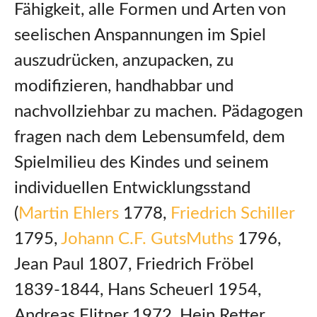
Fähigkeit, alle Formen und Arten von
seelischen Anspannungen im Spiel
auszudrücken, anzupacken, zu
modifizieren, handhabbar und
nachvollziehbar zu machen. Pädagogen
fragen nach dem Lebensumfeld, dem
Spielmilieu des Kindes und seinem
individuellen Entwicklungsstand
(
Martin Ehlers
1778,
Friedrich Schiller
1795,
Johann C.F. GutsMuths
1796,
Jean Paul 1807, Friedrich Fröbel
1839-1844, Hans Scheuerl 1954,
Andreas Flitner 1972, Hein Retter