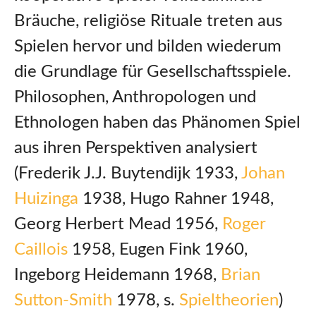
Bräuche, religiöse Rituale treten aus
Spielen hervor und bilden wiederum
die Grundlage für Gesellschaftsspiele.
Philosophen, Anthropologen und
Ethnologen haben das Phänomen Spiel
aus ihren Perspektiven analysiert
(Frederik J.J. Buytendijk 1933,
Johan
Huizinga
1938, Hugo Rahner 1948,
Georg Herbert Mead 1956,
Roger
Caillois
1958, Eugen Fink 1960,
Ingeborg Heidemann 1968,
Brian
Sutton-Smith
1978, s.
Spieltheorien
)