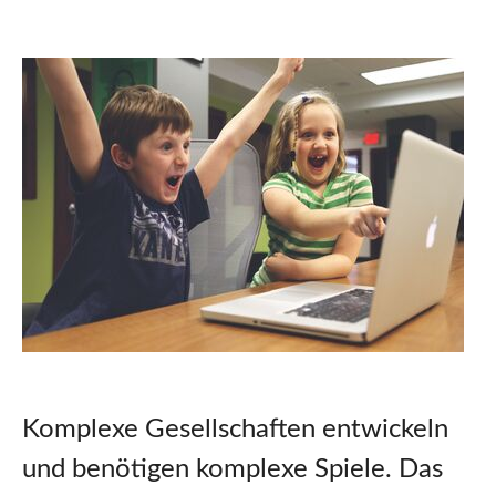
Komplexe Gesellschaften entwickeln
und benötigen komplexe Spiele. Das