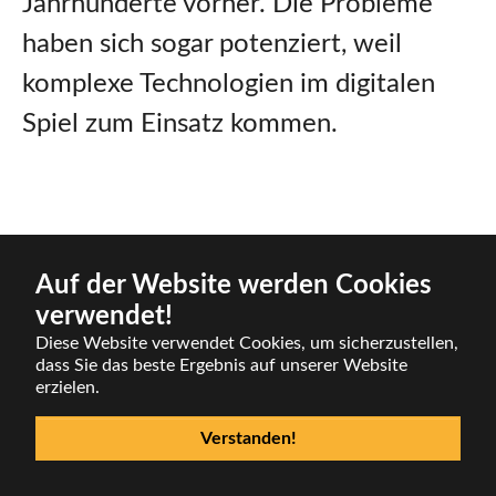
Jahrhunderte vorher. Die Probleme
haben sich sogar potenziert, weil
komplexe Technologien im digitalen
Spiel zum Einsatz kommen.
Gameskultur und Kulturgut Spiel
Auf der Website werden Cookies
Inzwischen hat sich in Deutschland in
verwendet!
Bezug auf die digtalen Spiele einiges
Diese Website verwendet Cookies, um sicherzustellen,
dass Sie das beste Ergebnis auf unserer Website
getan. Am 29.01.2018 fusionierten die
erzielen.
vorher bestehenden zwei Verbände
Verstanden!
zum
game - Bundesverband der