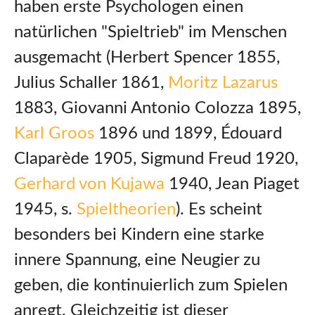
haben erste Psychologen einen
natürlichen "Spieltrieb" im Menschen
ausgemacht (Herbert Spencer 1855,
Julius Schaller 1861,
Moritz Lazarus
1883, Giovanni Antonio Colozza 1895,
Karl Groos
1896 und 1899, Édouard
Claparède 1905, Sigmund Freud 1920,
Gerhard von Kujawa
1940, Jean Piaget
1945, s.
Spieltheorien
). Es scheint
besonders bei Kindern eine starke
innere Spannung, eine Neugier zu
geben, die kontinuierlich zum Spielen
anregt. Gleichzeitig ist dieser