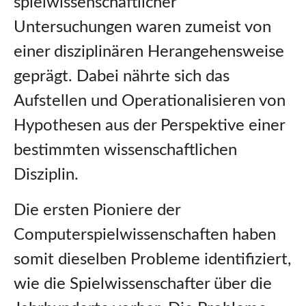
spielwissenschaftlicher
Untersuchungen waren zumeist von
einer disziplinären Herangehensweise
geprägt. Dabei nährte sich das
Aufstellen und Operationalisieren von
Hypothesen aus der Perspektive einer
bestimmten wissenschaftlichen
Disziplin.
Die ersten Pioniere der
Computerspielwissenschaften haben
somit dieselben Probleme identifiziert,
wie die Spielwissenschafter über die