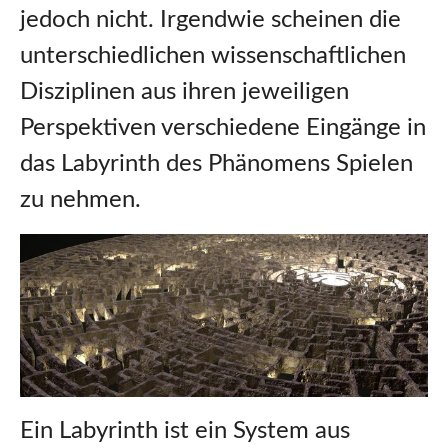
jedoch nicht. Irgendwie scheinen die
unterschiedlichen wissenschaftlichen
Disziplinen aus ihren jeweiligen
Perspektiven verschiedene Eingänge in
das Labyrinth des Phänomens Spielen
zu nehmen.
Ein Labyrinth ist ein System aus