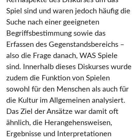
Kernaspekte des Diskurses um das
Spiel sind und waren jedoch häufig die
Suche nach einer geeigneten
Begriffsbestimmung sowie das
Erfassen des Gegenstandsbereichs –
also die Frage danach, WAS Spiele
sind. Innerhalb dieses Diskurses wurde
zudem die Funktion von Spielen
sowohl für den Menschen als auch für
die Kultur im Allgemeinen analysiert.
Das Ziel der Ansätze war damit oft
ähnlich, die Herangehensweisen,
Ergebnisse und Interpretationen