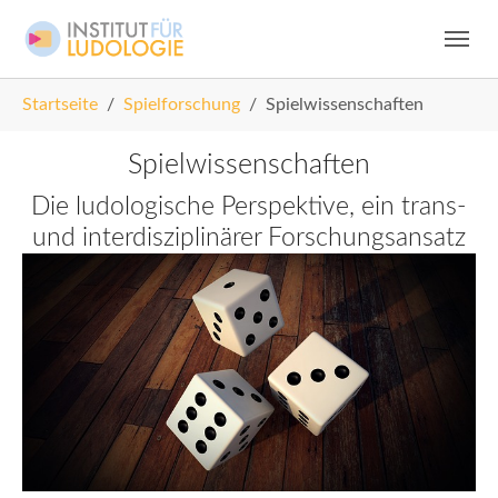
Skip to main navigation
Zum Hauptinhalt springen
Skip to page footer
Sie sind hier:
Startseite
Spielforschung
Spielwissenschaften
Spielwissenschaften
Die ludologische Perspektive, ein trans-
und interdisziplinärer Forschungsansatz