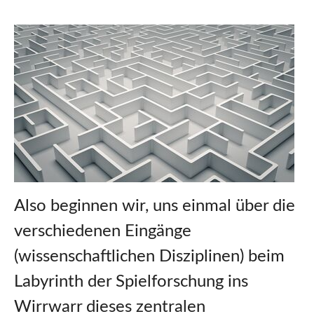
Also beginnen wir, uns einmal über die
verschiedenen Eingänge
(wissenschaftlichen Disziplinen) beim
Labyrinth der Spielforschung ins
Wirrwarr dieses zentralen