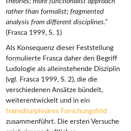
theories; more functionalist approach
rather than formalist; fragmented
analysis from different disciplines.“
(Frasca 1999, S. 1)
Als Konsequenz dieser Feststellung
formulierte Frasca daher den Begriff
Ludologie als alleinstehende Disziplin
(vgl. Frasca 1999, S. 2), die die
verschiedenen Ansätze bündelt,
weiterentwickelt und in ein
transdisziplinäres Forschungsfeld
zusammenführt. Die ersten Versuche