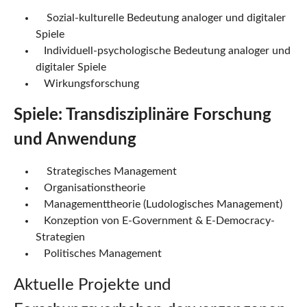
Sozial-kulturelle Bedeutung analoger und digitaler
Spiele
Individuell-psychologische Bedeutung analoger und
digitaler Spiele
Wirkungsforschung
Spiele: Transdisziplinäre Forschung
und Anwendung
Strategisches Management
Organisationstheorie
Managementtheorie (Ludologisches Management)
Konzeption von E-Government & E-Democracy-
Strategien
Politisches Management
Aktuelle Projekte und