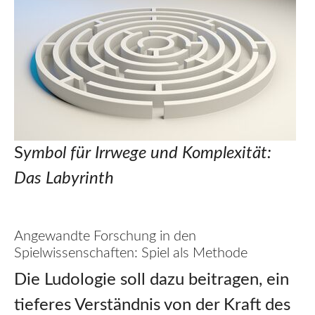
S
ymbol für Irrwege und Komplexität:
Das Labyrinth
Angewandte Forschung in den
Spielwissenschaften: Spiel als Methode
Die Ludologie soll dazu beitragen, ein
tieferes Verständnis von der Kraft des