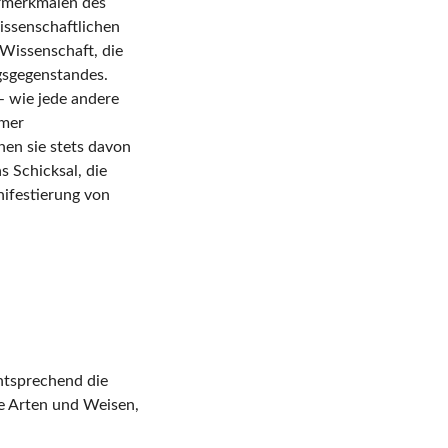
urmerkmalen des
issenschaftlichen
 Wissenschaft, die
ngsgegenstandes.
– wie jede andere
mmer
hen sie stets davon
s Schicksal, die
nifestierung von
ntsprechend die
ie Arten und Weisen,