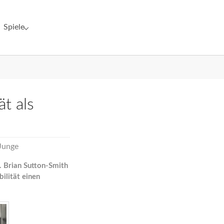
Spiele
"Netzwerk"
Submenu for "Spiele"
t als
 Junge
. Brian Sutton-Smith
ilität einen