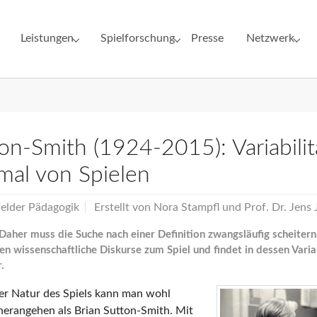
Leistungen
Spielforschung
Presse
Netzwerk
for "Institut"
Submenu for "Leistungen"
Submenu for "Spielforschung"
Submenu for 
on-Smith (1924-2015): Variabilitä
al von Spielen
felder Pädagogik
Erstellt von
Nora Stampfl und Prof. Dr. Jens
 Daher muss die Suche nach einer Definition zwangsläufig scheitern
en wissenschaftliche Diskurse zum Spiel und findet in dessen Variab
.
er Natur des Spiels kann man wohl
erangehen als Brian Sutton-Smith. Mit