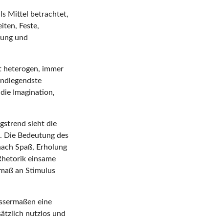
als Mittel betrachtet,
iten, Feste,
lung und
st heterogen, immer
undlegendste
die Imagination,
ngstrend sieht die
s. Die Bedeutung des
 nach Spaß, Erholung
 Rhetorik einsame
maß an Stimulus
wissermaßen eine
ätzlich nutzlos und