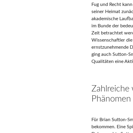
Fug und Recht kann 
seiner Heimat zunäch
akademische Laufbah
im Bunde der bedeut
Zeit betrachtet werd
Wissenschaftler die
ernstzunehmende Di
ging auch Sutton-Smi
Qualitäten eine Akti
Zahlreiche 
Phänomen "
Für Brian Sutton-Smi
bekommen. Eine Spie