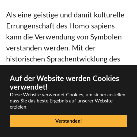
Als eine geistige und damit kulturelle
Errungenschaft des Homo sapiens
kann die Verwendung von Symbolen
verstanden werden. Mit der
historischen Sprachentwicklung des
Menschen setzt neben der Bemalung
Auf der Website werden Cookies
von Wänden ebenso die Produktion
verwendet!
von Gegenständen ein, die keine direkt
Diese Website verwendet Cookies, um sicherzustellen,
dass Sie das beste Ergebnis auf unserer Website
"nützlichen" Gebrauchsgegenstände
erzielen.
waren, wie Faustkeile sondern eben
Verstanden!
zum Beispiel Schmuck und auch
Spielzeug. Diese Gegenstände hatten