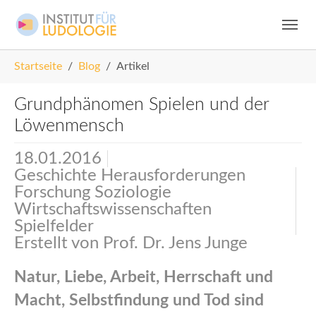
Skip to main navigation
Zum Hauptinhalt springen
Skip to page footer
Sie sind hier:
Startseite
Blog
Artikel
Grundphänomen Spielen und der
Löwenmensch
18.01.2016
Geschichte Herausforderungen
Forschung Soziologie
Wirtschaftswissenschaften
Spielfelder
Erstellt von
Prof. Dr. Jens Junge
Natur, Liebe, Arbeit, Herrschaft und
Macht, Selbstfindung und Tod sind