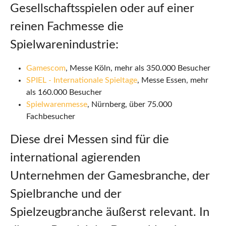
Gesellschaftsspielen oder auf einer
reinen Fachmesse die
Spielwarenindustrie:
Gamescom
, Messe Köln, mehr als 350.000 Besucher
SPIEL - Internationale Spieltage
, Messe Essen, mehr
als 160.000 Besucher
Spielwarenmesse
, Nürnberg, über 75.000
Fachbesucher
Diese drei Messen sind für die
international agierenden
Unternehmen der Gamesbranche, der
Spielbranche und der
Spielzeugbranche äußerst relevant. In