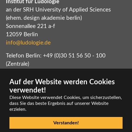
Institut für Ludologie
an der SRH University of Applied Sciences
(ehem. design akademie berlin)
Sonnenallee 221 a-f
12059 Berlin
info@ludologie.de
Telefon Berlin: +49 (0)30 51 56 50 - 100
(Zentrale)
Telefon Altenburg: +49 (0)3447 512712 (Archiv)
Presse: +49 (0)172 4524241
Auf der Website werden Cookies
Startseite
verwendet!
Impressum
Diese Website verwendet Cookies, um sicherzustellen,
Kontakt
dass Sie das beste Ergebnis auf unserer Website
erzielen.
© Institut für Ludologie
Verstanden!