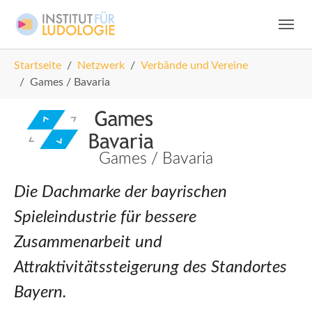
Skip to main navigation
Zum Hauptinhalt springen
Skip to page footer
Sie sind hier:
Startseite
Netzwerk
Verbände und Vereine
Games / Bavaria
Games / Bavaria
Die Dachmarke der bayrischen
Spieleindustrie für bessere
Zusammenarbeit und
Attraktivitätssteigerung des Standortes
Bayern.