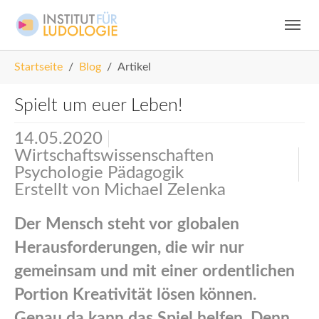
Skip to main navigation
Zum Hauptinhalt springen
Skip to page footer
Sie sind hier:
Startseite
Blog
Artikel
Spielt um euer Leben!
14.05.2020
Wirtschaftswissenschaften
Psychologie Pädagogik
Erstellt von
Michael Zelenka
Der Mensch steht vor globalen
Herausforderungen, die wir nur
gemeinsam und mit einer ordentlichen
Portion Kreativität lösen können.
Genau da kann das Spiel helfen. Denn