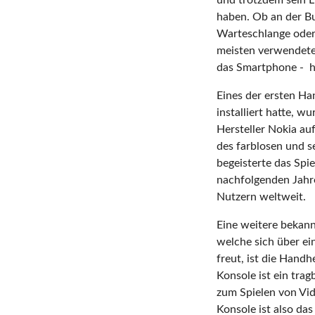
haben. Ob an der Bus
Warteschlange oder
meisten verwendete 
das Smartphone - ha
Eines der ersten Ha
installiert hatte, 
Hersteller Nokia au
des farblosen und s
begeisterte das Spi
nachfolgenden Jahr
Nutzern weltweit.
Eine weitere bekann
welche sich über ei
freut, ist die Hand
Konsole ist ein trag
zum Spielen von Vi
Konsole ist also da