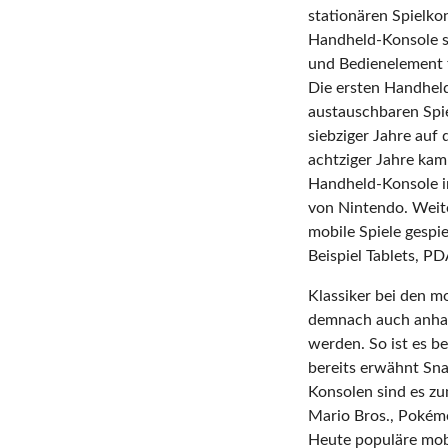
stationären Spielkon
Handheld-Konsole s
und Bedienelement f
Die ersten Handhel
austauschbaren Spi
siebziger Jahre auf
achtziger Jahre ka
Handheld-Konsole i
von Nintendo. Weit
mobile Spiele gespi
Beispiel Tablets, P
Klassiker bei den m
demnach auch anhan
werden. So ist es b
bereits erwähnt Sn
Konsolen sind es zum
Mario Bros., Pokém
Heute populäre mobi