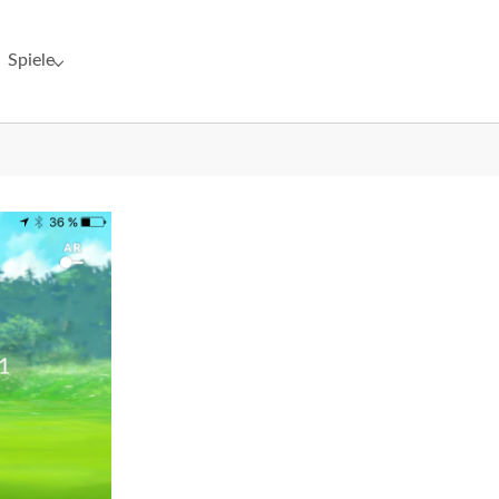
Spiele
"Netzwerk"
Submenu for "Spiele"