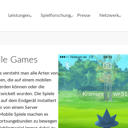
Leistungen
Spielforschung
Presse
Netzwerk
for "Institut"
Submenu for "Leistungen"
Submenu for "Spielforschung"
Submenu for 
le Games
Show larger version for:
 versteht man alle Arten von
len, die auf einem mobilen
werden können oder die
ntwickelt wurden. Die Spiele
 auf dem Endgerät installiert
es von einem Server
Mobile Spiele machen es
h ortsungebunden zu bewegen
ieblingsspiel immer dabei zu