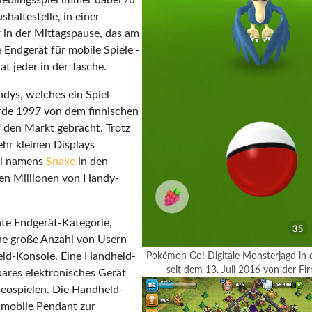
haltestelle, in einer
 in der Mittagspause, das am
Endgerät für mobile Spiele -
t jeder in der Tasche.
ndys, welches ein Spiel
wurde 1997 von dem finnischen
f den Markt gebracht. Trotz
ehr kleinen Displays
el namens
Snake
in den
en Millionen von Handy-
te Endgerät-Kategorie,
ne große Anzahl von Usern
held-Konsole. Eine Handheld-
Pokémon Go! Digitale Monsterjagd in d
seit dem 13. Juli 2016 von der Fi
bares elektronisches Gerät
Show larger version for:
deospielen. Die Handheld-
s mobile Pendant zur