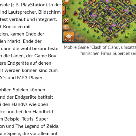
sole (z.B. PlayStation). In der
ind Lautsprecher, Bildschirm
est verbaut und integriert.
d-Konsolen mit
elen, kamen Ende der
 den Markt. Ende der
Mobile Game "Clash of Clans", umsatzs
m dann die wohl bekannteste
finnischen Firma Supercell se
n die Läden, der Game Boy
ere Endgeräte auf denen
elt werden können sind zum
DA´s und MP3-Player.
obilen Spielen können
d der Endgeräte betitelt
ei den Handys wie oben
ake und bei den Handheld-
 Beispiel Tetris, Super
on und The Legend of Zelda.
le Spiele, die vor allem auf