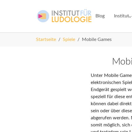
Skip to main navigation
Zum Hauptinhalt springen
Skip to page footer
Blog
Institut
Submenu 
Sie sind hier:
Startseite
Spiele
Mobile Games
Mobi
Unter Mobile Games
elektronischen Spie
Endgerät gespielt 
speziell für diese e
können dabei direkt
sein oder über dies
abgerufen werden. 
somit möglich, sic
und trotzdem sein L